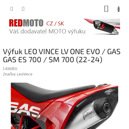
Přejít
NÁKUP
na
obsah
KOŠÍK
Výfuk LEO VINCE LV ONE EVO / GAS
GAS ES 700 / SM 700 (22-24)
14363EU
Značka:
LeoVince