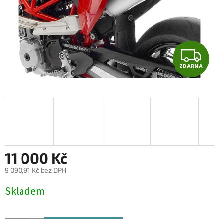
Z
ZDARMA
D
A
R
M
A
11 000 Kč
9 090,91 Kč bez DPH
Měrná
Skladem
cena: