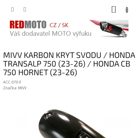
Přejít
NÁKUP
na
obsah
KOŠÍK
MIVV KARBON KRYT SVODU / HONDA
TRANSALP 750 (23-26) / HONDA CB
750 HORNET (23-26)
ACC.070.0
Značka:
MIVV