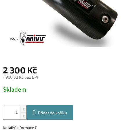
2 300 Kč
1 900,83 Kč bez DPH
Měrná
Skladem
cena:
Přidat do košíku
Detailní informace