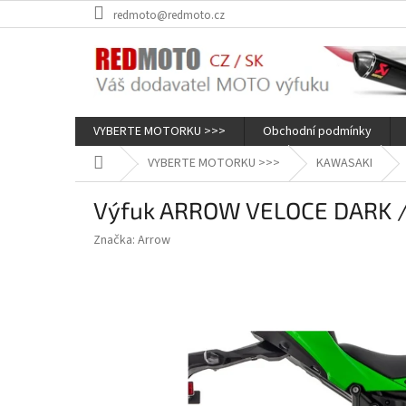
Přejít
redmoto@redmoto.cz
na
obsah
VYBERTE MOTORKU >>>
Obchodní podmínky
Domů
VYBERTE MOTORKU >>>
KAWASAKI
Výfuk ARROW VELOCE DARK / 
Značka:
Arrow