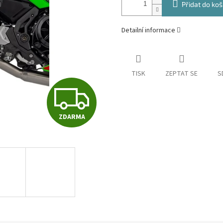
Přidat do koš
Detailní informace
TISK
ZEPTAT SE
S
Z
ZDARMA
D
A
R