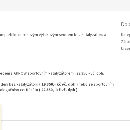
M
A
Dop
ompletním nerezovým výfukovým svodem bez katalyzátoru a
Kate
Záru
Určen
edení s ARROW sportovním katalyzátorem : 22.350,- vč. dph.
dení bez katalyzátoru
( 19.350,- kč vč. dph )
nebo se sportovním
logačního certifikátu
( 22.350,- kč vč. dph )