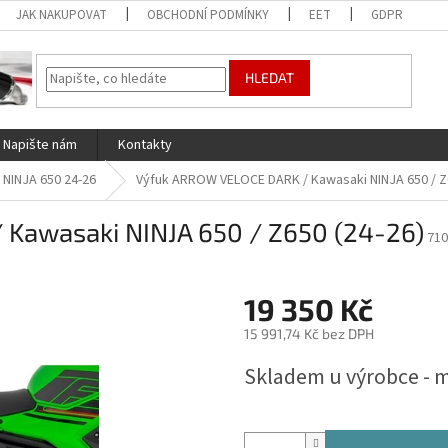
JAK NAKUPOVAT
OBCHODNÍ PODMÍNKY
EET
GDPR
HLEDAT
Napište nám
Kontakty
NINJA 650 24-26
Výfuk ARROW VELOCE DARK / Kawasaki NINJA 650 / Z6
Kawasaki NINJA 650 / Z650 (24-26)
71
19 350 Kč
15 991,74 Kč bez DPH
Měrná
Skladem u výrobce - 
cena: