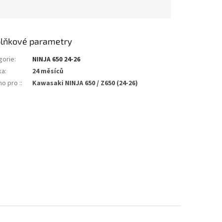
lňkové parametry
gorie
:
NINJA 650 24-26
ka
:
24 měsíců
o pro :
:
Kawasaki NINJA 650 / Z650 (24-26)