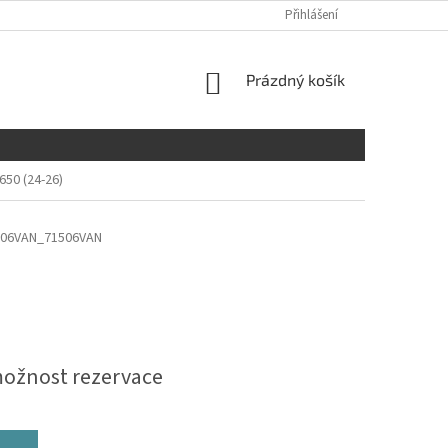
Přihlášení
NÁKUPNÍ
Prázdný košík
KOŠÍK
50 (24-26)
006VAN_71506VAN
možnost rezervace