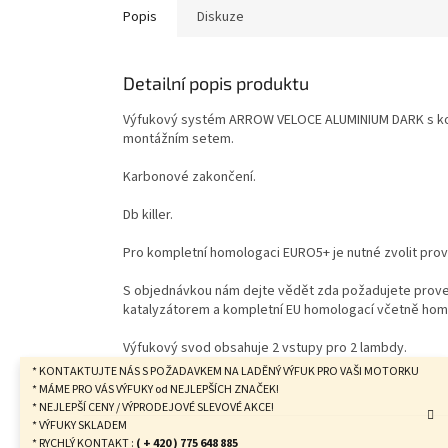
Popis
Diskuze
Detailní popis produktu
Výfukový systém ARROW VELOCE ALUMINIUM DARK s k
montážním setem.
Karbonové zakončení.
Db killer.
Pro kompletní homologaci EURO5+ je nutné zvolit prov
S objednávkou nám dejte vědět zda požadujete prove
katalyzátorem a kompletní EU homologací včetně homo
Výfukový svod obsahuje 2 vstupy pro 2 lambdy.
* KONTAKTUJTE NÁS S POŽADAVKEM NA LADĚNÝ VÝFUK PRO VAŠI MOTORKU
* MÁME PRO VÁS VÝFUKY od NEJLEPŠÍCH ZNAČEK!
* NEJLEPŠÍ CENY / VÝPRODEJOVÉ SLEVOVÉ AKCE!
Z
* VÝFUKY SKLADEM
á
* RYCHLÝ KONTAKT :
( + 420 ) 775 648 885