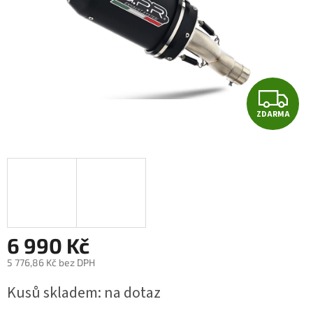
Z
ZDARMA
D
A
R
M
A
6 990 Kč
5 776,86 Kč bez DPH
Měrná
Kusů skladem: na dotaz
cena: