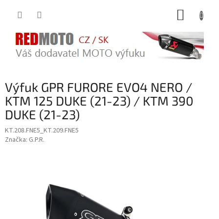
Přejít
NÁKUP
na
obsah
KOŠÍK
Výfuk GPR FURORE EVO4 NERO /
KTM 125 DUKE (21-23) / KTM 390
DUKE (21-23)
KT.208.FNE5_KT.209.FNE5
Značka:
G.P.R.