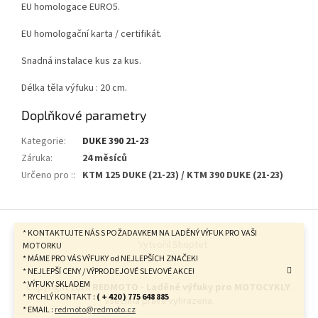
EU homologace EURO5.
EU homologační karta / certifikát.
Snadná instalace kus za kus.
Délka těla výfuku : 20 cm.
Doplňkové parametry
Kategorie
:
DUKE 390 21-23
Záruka
:
24 měsíců
Určeno pro :
:
KTM 125 DUKE (21-23) / KTM 390 DUKE (21-23)
Z
á
* KONTAKTUJTE NÁS S POŽADAVKEM NA LADĚNÝ VÝFUK PRO VAŠI
Vytvořil Shoptet
p
MOTORKU
* MÁME PRO VÁS VÝFUKY od NEJLEPŠÍCH ZNAČEK!
a
* NEJLEPŠÍ CENY / VÝPRODEJOVÉ SLEVOVÉ AKCE!
t
* VÝFUKY SKLADEM
Copyright 2026
REDMOTO - Laděné výfuky pro MOTOCYKLY
.
í
* RYCHLÝ KONTAKT :
( + 420 ) 775 648 885
Všechna práva vyhrazena.
* EMAIL :
redmoto@redmoto.cz