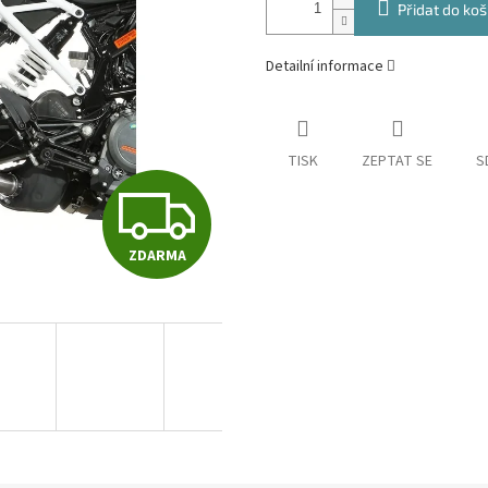
Přidat do koš
Detailní informace
TISK
ZEPTAT SE
S
Z
ZDARMA
D
A
R