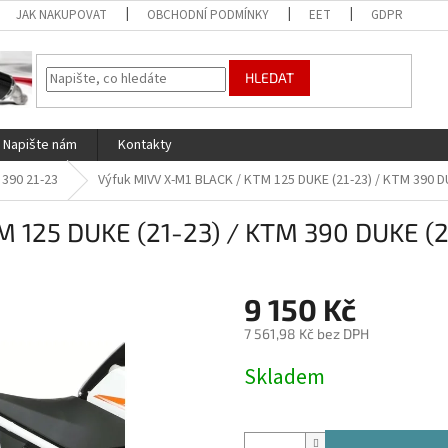
JAK NAKUPOVAT
OBCHODNÍ PODMÍNKY
EET
GDPR
HLEDAT
Napište nám
Kontakty
 390 21-23
Výfuk MIVV X-M1 BLACK / KTM 125 DUKE (21-23) / KTM 390 D
 125 DUKE (21-23) / KTM 390 DUKE (2
9 150 Kč
7 561,98 Kč bez DPH
Měrná
Skladem
cena: