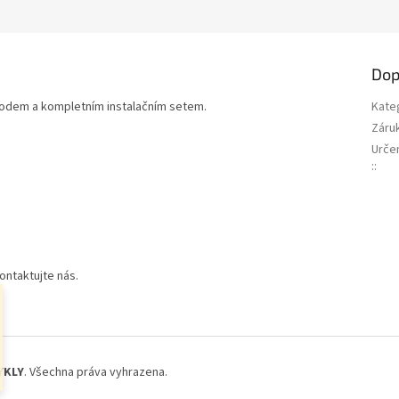
M
A
Dop
odem a kompletním instalačním setem.
Kate
Záru
Urče
:
:
ntaktujte nás.
YKLY
. Všechna práva vyhrazena.