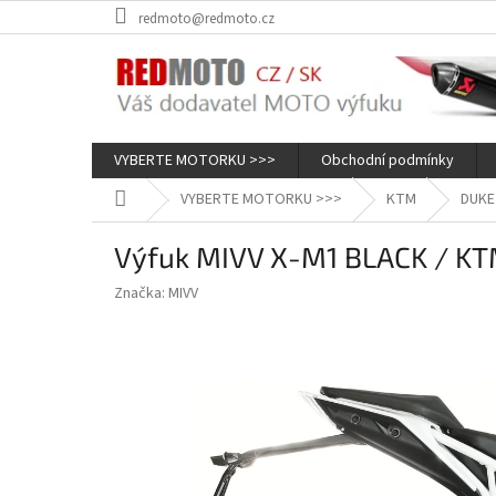
Přejít
redmoto@redmoto.cz
na
obsah
VYBERTE MOTORKU >>>
Obchodní podmínky
Domů
VYBERTE MOTORKU >>>
KTM
DUKE
Výfuk MIVV X-M1 BLACK / KTM
Značka:
MIVV