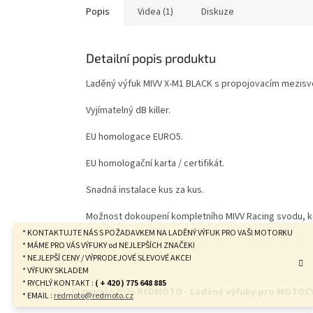
Popis
Videa (1)
Diskuze
Detailní popis produktu
Laděný výfuk MIVV X-M1 BLACK s propojovacím mezisv
Vyjímatelný dB killer.
EU homologace EURO5.
EU homologační karta / certifikát.
Snadná instalace kus za kus.
Možnost dokoupení kompletního MIVV Racing svodu, ko
* KONTAKTUJTE NÁS S POŽADAVKEM NA LADĚNÝ VÝFUK PRO VAŠI MOTORKU
* MÁME PRO VÁS VÝFUKY od NEJLEPŠÍCH ZNAČEK!
* NEJLEPŠÍ CENY / VÝPRODEJOVÉ SLEVOVÉ AKCE!
Z
* VÝFUKY SKLADEM
á
* RYCHLÝ KONTAKT :
( + 420 ) 775 648 885
Copyright 2026
REDMOTO - Laděné výfuky pro MOTOC
* EMAIL :
redmoto@redmoto.cz
p