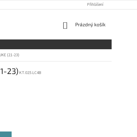
Přihlášení
NÁKUPNÍ
Prázdný košík
KOŠÍK
UKE (21-23)
1-23)
KT.025.LC4B