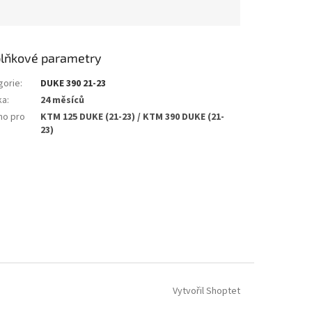
lňkové parametry
gorie
:
DUKE 390 21-23
ka
:
24 měsíců
no pro
KTM 125 DUKE (21-23) / KTM 390 DUKE (21-
23)
Vytvořil Shoptet