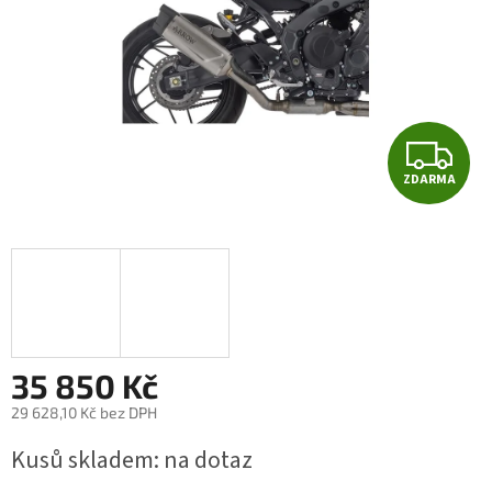
Z
ZDARMA
D
A
R
M
A
35 850 Kč
29 628,10 Kč bez DPH
Měrná
Kusů skladem: na dotaz
cena: