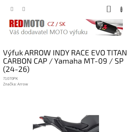
Přejít
NÁKUP
na
obsah
KOŠÍK
Výfuk ARROW INDY RACE EVO TITAN
CARBON CAP / Yamaha MT-09 / SP
(24-26)
71070PK
Značka:
Arrow