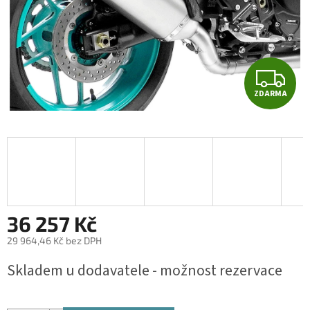
Z
ZDARMA
D
A
R
M
A
36 257 Kč
29 964,46 Kč bez DPH
Měrná
Skladem u dodavatele - možnost rezervace
cena: