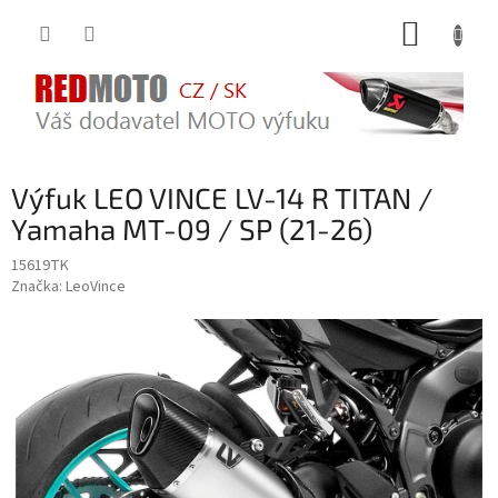
Přejít
NÁKUP
na
obsah
KOŠÍK
Výfuk LEO VINCE LV-14 R TITAN /
Yamaha MT-09 / SP (21-26)
15619TK
Značka:
LeoVince