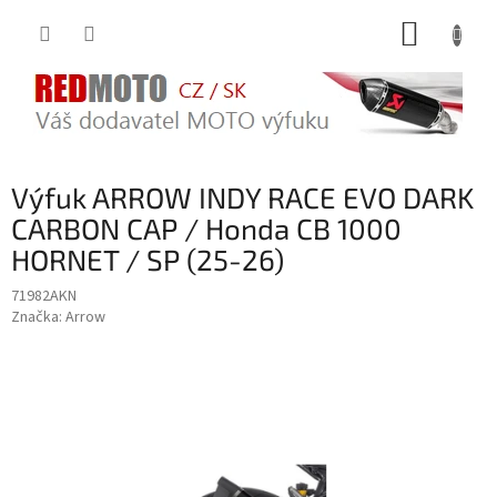
Přejít
NÁKUP
na
obsah
KOŠÍK
Výfuk ARROW INDY RACE EVO DARK
CARBON CAP / Honda CB 1000
HORNET / SP (25-26)
71982AKN
Značka:
Arrow