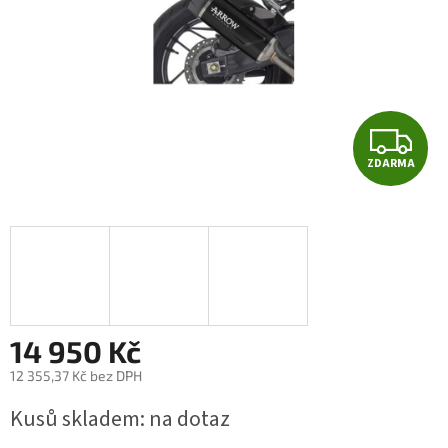
Z
ZDARMA
D
A
R
M
A
14 950 Kč
12 355,37 Kč bez DPH
Měrná
Kusů skladem: na dotaz
cena: