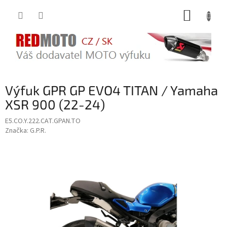
Přejít
NÁKUP
na
obsah
KOŠÍK
Výfuk GPR GP EVO4 TITAN / Yamaha
XSR 900 (22-24)
E5.CO.Y.222.CAT.GPAN.TO
Značka:
G.P.R.