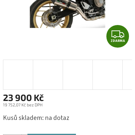
Z
ZDARMA
D
A
R
M
A
23 900 Kč
19 752,07 Kč bez DPH
Měrná
Kusů skladem: na dotaz
cena: