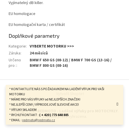
Vyjímatelný dB killer.
EU homologace
EU homologační karta / certifikát
Doplňkové parametry
Kategorie
:
VYBERTE MOTORKU >>>
Záruka
:
24 měsíců
Určeno
BMW F 650 GS (08-12) / BMW F 700 GS (13-16) /
pro :
:
BMW F 800 GS (08-16)
Z
á
* KONTAKTUJTE NÁS S POŽADAVKEM NA LADĚNÝ VÝFUK PRO VAŠI
Vytvořil Shoptet
p
MOTORKU
* MÁME PRO VÁS VÝFUKY od NEJLEPŠÍCH ZNAČEK!
a
* NEJLEPŠÍ CENY / VÝPRODEJOVÉ SLEVOVÉ AKCE!
t
* VÝFUKY SKLADEM
Copyright 2026
REDMOTO - Laděné výfuky pro MOTOCYKLY
.
í
* RYCHLÝ KONTAKT :
( + 420 ) 775 648 885
Všechna práva vyhrazena.
* EMAIL :
redmoto@redmoto.cz