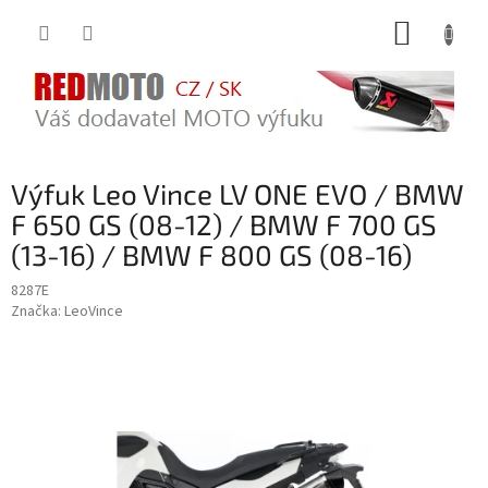
Přejít
NÁKUP
na
obsah
KOŠÍK
Výfuk Leo Vince LV ONE EVO / BMW
F 650 GS (08-12) / BMW F 700 GS
(13-16) / BMW F 800 GS (08-16)
8287E
Značka:
LeoVince