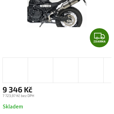
Z
ZDARMA
D
A
R
M
A
9 346 Kč
7 723,97 Kč bez DPH
Měrná
Skladem
cena: