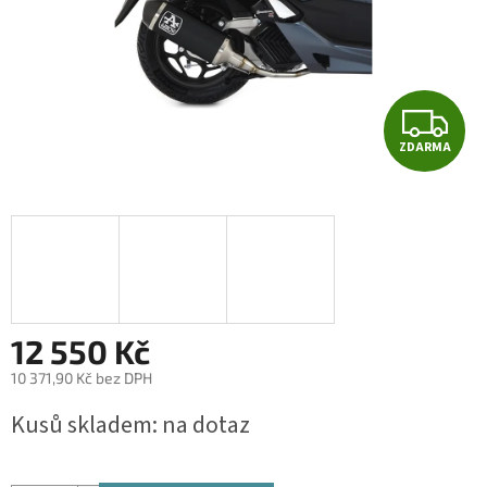
Z
ZDARMA
D
A
R
M
A
12 550 Kč
10 371,90 Kč bez DPH
Měrná
Kusů skladem: na dotaz
cena: