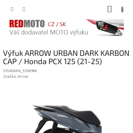
Přejít
NÁKUP
na
obsah
KOŠÍK
Výfuk ARROW URBAN DARK KARBON
CAP / Honda PCX 125 (21-25)
53540AKN_53089MI
Značka:
Arrow