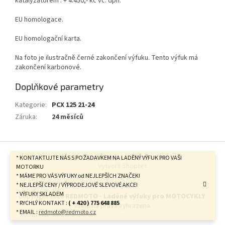
katalyzátorem : + 4.450,- kč vč. dph.
EU homologace.
EU homologační karta.
Na foto je ilustračně černé zakončení výfuku. Tento výfuk má
zakončení karbonové.
Doplňkové parametry
Kategorie
:
PCX 125 21-24
Záruka
:
24 měsíců
Z
á
* KONTAKTUJTE NÁS S POŽADAVKEM NA LADĚNÝ VÝFUK PRO VAŠI
Vytvořil Shoptet
p
MOTORKU
* MÁME PRO VÁS VÝFUKY od NEJLEPŠÍCH ZNAČEK!
a
* NEJLEPŠÍ CENY / VÝPRODEJOVÉ SLEVOVÉ AKCE!
t
* VÝFUKY SKLADEM
Copyright 2026
REDMOTO - Laděné výfuky pro MOTOCYKLY
.
í
* RYCHLÝ KONTAKT :
( + 420 ) 775 648 885
Všechna práva vyhrazena.
* EMAIL :
redmoto@redmoto.cz