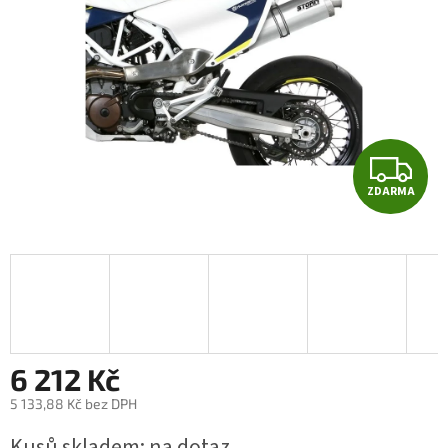
Z
ZDARMA
D
A
R
M
A
6 212 Kč
5 133,88 Kč bez DPH
Měrná
Kusů skladem: na dotaz