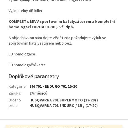
Výfuk splňuje s dB killerem EU homologaci zvuku.
Vyjímatelný dB killer
KOMPLET s MIVV sportovním katalyzátorem a kompletní
homologací EURO4 : 8.701,- vč. dph.
S objednávkou nám dejte vědět zda požadujete výfuk se
sportovním katalyzátorem nebo bez.
EU homologace
EU homologační karta
Doplňkové parametry
Kategorie
:
SM 701 - ENDURO 701 15-20
Záruka
:
24 měsíců
Určeno
HUSQVARNA 701 SUPERMOTO (17-20) /
pro :
:
HUSQVARNA 701 ENDURO / LR / (17-20)
Z