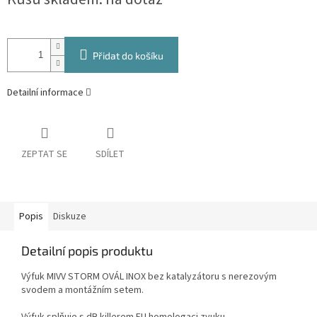
cena:
Přidat do košíku
Detailní informace
ZEPTAT SE
SDÍLET
Popis
Diskuze
Detailní popis produktu
Výfuk MIVV STORM OVÁL INOX bez katalyzátoru s nerezovým
svodem a montážním setem.