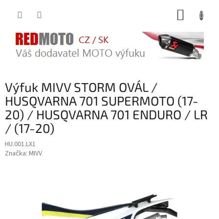
Přejít
NÁKUP
na
obsah
KOŠÍK
Výfuk MIVV STORM OVÁL /
HUSQVARNA 701 SUPERMOTO (17-
20) / HUSQVARNA 701 ENDURO / LR
/ (17-20)
HU.001.LX1
Značka:
MIVV