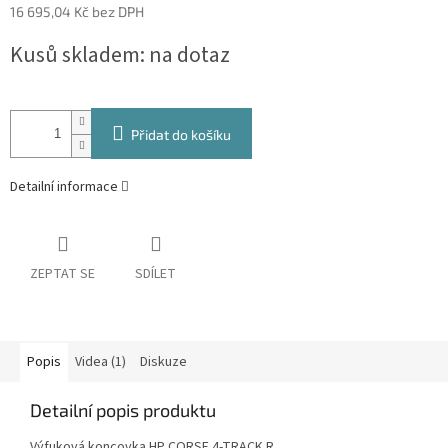
16 695,04 Kč bez DPH
Měrná
Kusů skladem: na dotaz
cena:
Přidat do košíku
Detailní informace
ZEPTAT SE
SDÍLET
Popis
Videa (1)
Diskuze
Detailní popis produktu
Výfuková koncovka HP CORSE
4-TRACK R