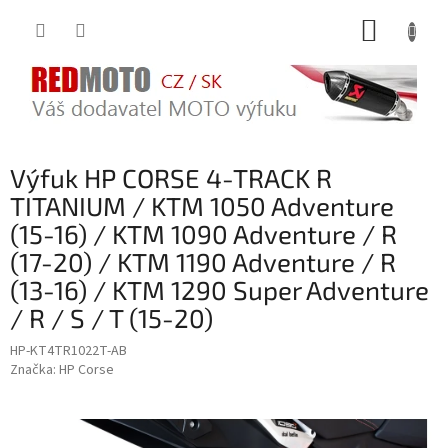
Přejít
NÁKUP
na
obsah
KOŠÍK
Výfuk HP CORSE 4-TRACK R
TITANIUM / KTM 1050 Adventure
(15-16) / KTM 1090 Adventure / R
(17-20) / KTM 1190 Adventure / R
(13-16) / KTM 1290 Super Adventure
/ R / S / T (15-20)
HP-KT4TR1022T-AB
Značka:
HP Corse