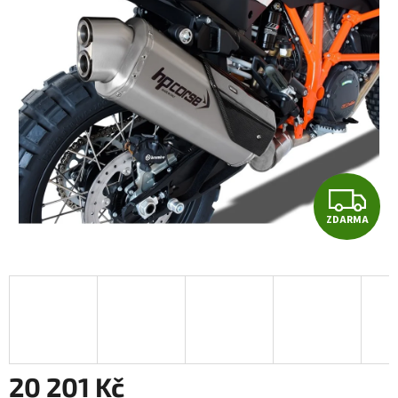
Z
ZDARMA
D
A
R
M
A
20 201 Kč