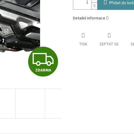
Přidat do koš
Detailní informace
TISK
ZEPTAT SE
S
Z
ZDARMA
D
A
R