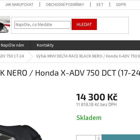
JAK NAKUPOVAT
OBCHODNÍ PODMÍNKY
EET
GDPR
HLEDAT
Napište nám
Kontakty
ADV 750 17-24
Výfuk MIVV DELTA RACE BLACK NERO / Honda X-ADV 750 D
K NERO / Honda X-ADV 750 DCT (17-24
14 300 Kč
11 818,18 Kč bez DPH
Měrná
Skladem
cena: