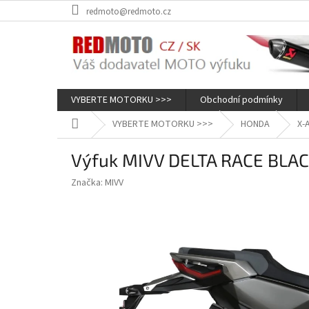
Přejít
redmoto@redmoto.cz
na
obsah
VYBERTE MOTORKU >>>
Obchodní podmínky
Domů
VYBERTE MOTORKU >>>
HONDA
X-
Výfuk MIVV DELTA RACE BLAC
Značka:
MIVV