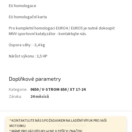
EU homologace
EU homologační karta
Pro kompletní homologaci EURO4 / EURO5 je nutné dokoupit
MIVV sportovní katalyzátor - kontaktujte nás.
Úspora váhy : -3,4 kg
Nárůst výkonu : 3,5 HP
Doplňkové parametry
Kategorie
:
0650 / V-STROM 650 / XT 17-24
Záruka
:
24 měsíců
Z
á
* KONTAKTUJTE NÁS S POŽADAVKEM NA LADĚNÝ VÝFUK PRO VAŠI
Vytvořil Shoptet
p
MOTORKU
* MÁME PRO VÁS VÝFUKY od NEJLEPŠÍCH ZNAČEK!