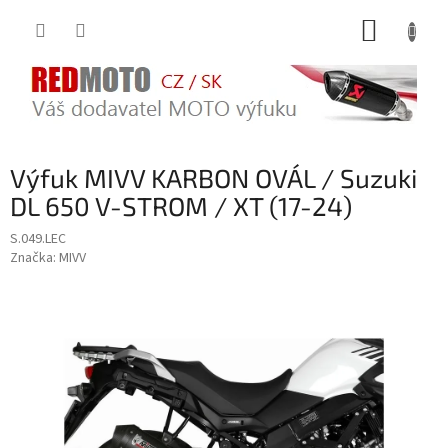
Přejít
NÁKUP
na
obsah
KOŠÍK
Výfuk MIVV KARBON OVÁL / Suzuki
DL 650 V-STROM / XT (17-24)
S.049.LEC
Značka:
MIVV