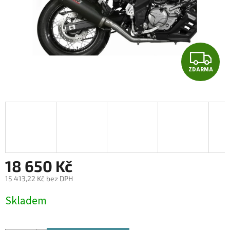
Z
ZDARMA
D
A
R
M
A
18 650 Kč
15 413,22 Kč bez DPH
Měrná
Skladem
cena: