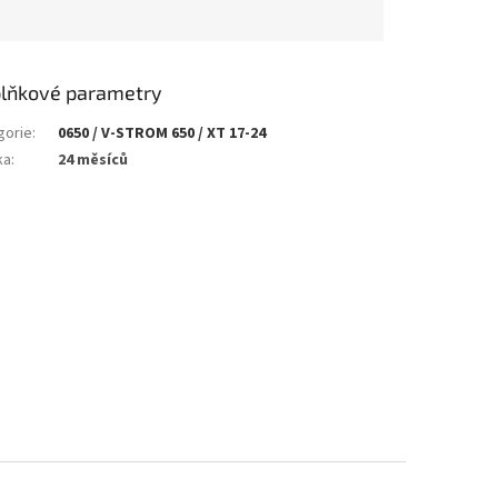
lňkové parametry
gorie
:
0650 / V-STROM 650 / XT 17-24
ka
:
24 měsíců