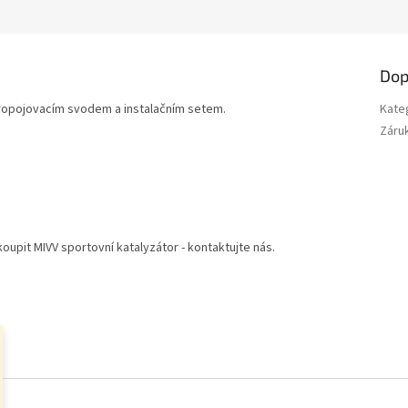
M
A
Dop
opojovacím svodem a instalačním setem.
Kate
Záru
upit MIVV sportovní katalyzátor - kontaktujte nás.