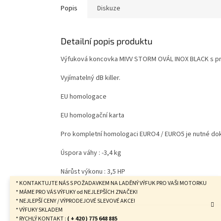
Popis
Diskuze
Detailní popis produktu
Výfuková koncovka MIVV STORM OVÁL INOX BLACK s pr
Vyjímatelný dB killer.
EU homologace
EU homologační karta
Pro kompletní homologaci EURO4 / EURO5 je nutné doko
Úspora váhy : -3,4 kg
Nárůst výkonu : 3,5 HP
* KONTAKTUJTE NÁS S POŽADAVKEM NA LADĚNÝ VÝFUK PRO VAŠI MOTORKU
* MÁME PRO VÁS VÝFUKY od NEJLEPŠÍCH ZNAČEK!
* NEJLEPŠÍ CENY / VÝPRODEJOVÉ SLEVOVÉ AKCE!
Z
* VÝFUKY SKLADEM
á
* RYCHLÝ KONTAKT :
( + 420 ) 775 648 885