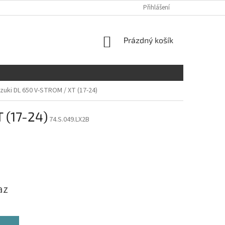
Přihlášení
NÁKUPNÍ
Prázdný košík
KOŠÍK
uki DL 650 V-STROM / XT (17-24)
 (17-24)
74.S.049.LX2B
az