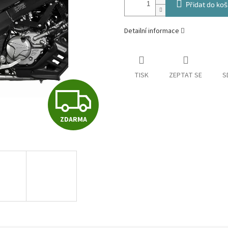
Přidat do koš
Detailní informace
TISK
ZEPTAT SE
S
Z
ZDARMA
D
A
R