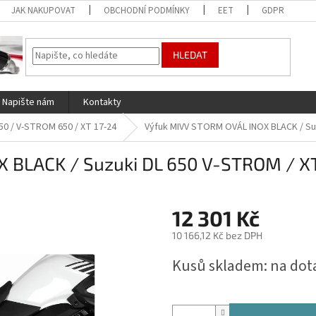
JAK NAKUPOVAT
OBCHODNÍ PODMÍNKY
EET
GDPR
HLEDAT
Napište nám
Kontakty
50 / V-STROM 650 / XT 17-24
Výfuk MIVV STORM OVÁL INOX BLACK / Suz
 BLACK / Suzuki DL 650 V-STROM / XT
12 301 Kč
10 166,12 Kč bez DPH
Měrná
Kusů skladem: na dot
cena: