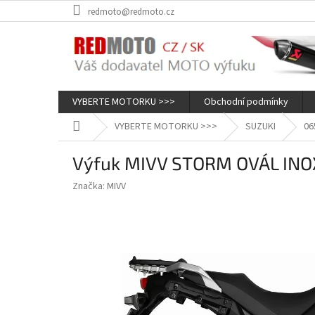
Přejít
redmoto@redmoto.cz
na
obsah
VYBERTE MOTORKU >>>
Obchodní podmínky
Domů
VYBERTE MOTORKU >>>
SUZUKI
06
Výfuk MIVV STORM OVÁL INOX
Značka:
MIVV