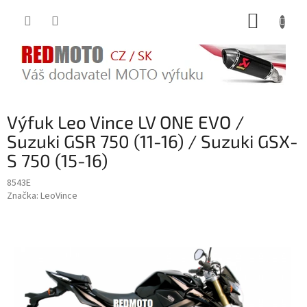
Přejít
NÁKUP
na
obsah
KOŠÍK
Výfuk Leo Vince LV ONE EVO /
Suzuki GSR 750 (11-16) / Suzuki GSX-
S 750 (15-16)
8543E
Značka:
LeoVince