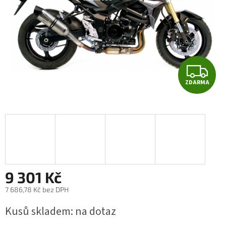
Z
ZDARMA
D
A
R
M
A
9 301 Kč
7 686,78 Kč bez DPH
Měrná
Kusů skladem: na dotaz
cena: