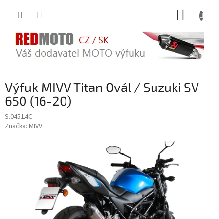
Přejít
NÁKUP
na
obsah
KOŠÍK
Výfuk MIVV Titan Ovál / Suzuki SV
650 (16-20)
S.045.L4C
Značka:
MIVV