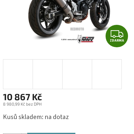
Z
ZDARMA
D
A
R
M
A
10 867 Kč
8 980,99 Kč bez DPH
Měrná
Kusů skladem: na dotaz
cena: