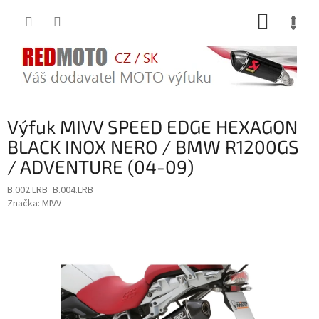
Přejít
NÁKUP
na
obsah
KOŠÍK
Výfuk MIVV SPEED EDGE HEXAGON
BLACK INOX NERO / BMW R1200GS
/ ADVENTURE (04-09)
B.002.LRB_B.004.LRB
Značka:
MIVV