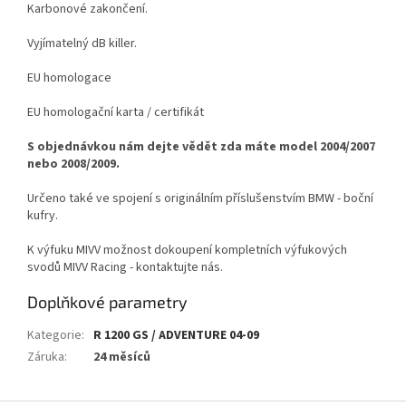
Karbonové zakončení.
Vyjímatelný dB killer.
EU homologace
EU homologační karta / certifikát
S objednávkou nám dejte vědět zda máte model 2004/2007
nebo 2008/2009.
Určeno také ve spojení s originálním příslušenstvím BMW - boční
kufry.
K výfuku MIVV možnost dokoupení kompletních výfukových
svodů MIVV Racing - kontaktujte nás.
Doplňkové parametry
Kategorie
:
R 1200 GS / ADVENTURE 04-09
Záruka
:
24 měsíců