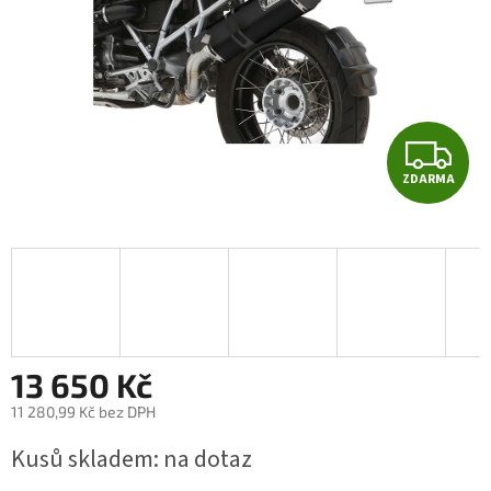
Z
ZDARMA
D
A
R
M
A
13 650 Kč
11 280,99 Kč bez DPH
Měrná
Kusů skladem: na dotaz
cena: