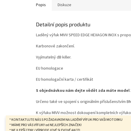
Popis
Diskuze
Detailní popis produktu
Laděný výfuk MIVV SPEED EDGE HEXAGON INOX s propo
Karbonové zakončení.
Vyjímatelný dB killer.
EU homologace
EU homologační karta / certifikát
S objednávkou nám dejte vědět zda máte model 2
Určeno také ve spojení s originálním příslušenstvím BM
K výfuku MIVV možnost dokoupení kompletních výfukov
* KONTAKTUJTE NÁS S POŽADAVKEM NA LADĚNÝ VÝFUK PRO VAŠI MOTORKU
* MÁME PRO VÁS VÝFUKY od NEJLEPŠÍCH ZNAČEK!
* NEJLEPŠÍ CENY / VÝPRODEJOVÉ SLEVOVÉ AKCE!