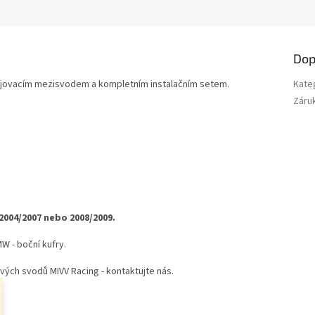
M
A
Dop
jovacím mezisvodem a kompletním instalačním setem.
Kate
Záru
004/2007 nebo 2008/2009.
W - boční kufry.
ých svodů MIVV Racing - kontaktujte nás.