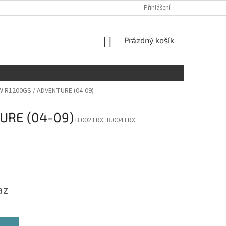
Přihlášení
NÁKUPNÍ
Prázdný košík
KOŠÍK
W R1200GS / ADVENTURE (04-09)
URE (04-09)
B.002.LRX_B.004.LRX
az