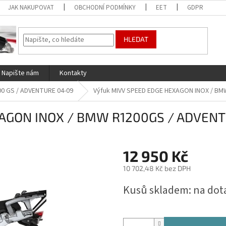
JAK NAKUPOVAT
OBCHODNÍ PODMÍNKY
EET
GDPR
HLEDAT
Napište nám
Kontakty
00 GS / ADVENTURE 04-09
Výfuk MIVV SPEED EDGE HEXAGON INOX / BM
XAGON INOX / BMW R1200GS / ADVENT
12 950 Kč
10 702,48 Kč bez DPH
Měrná
Kusů skladem: na dot
cena: