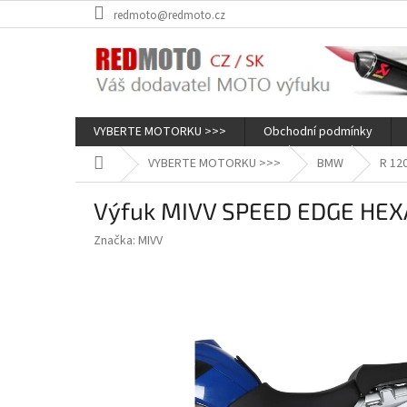
Přejít
redmoto@redmoto.cz
na
obsah
VYBERTE MOTORKU >>>
Obchodní podmínky
Domů
VYBERTE MOTORKU >>>
BMW
R 12
Výfuk MIVV SPEED EDGE HE
Značka:
MIVV