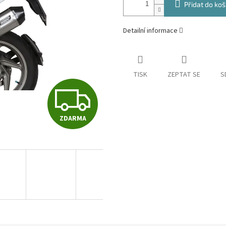
Přidat do koš
Detailní informace
TISK
ZEPTAT SE
S
Z
ZDARMA
D
A
R