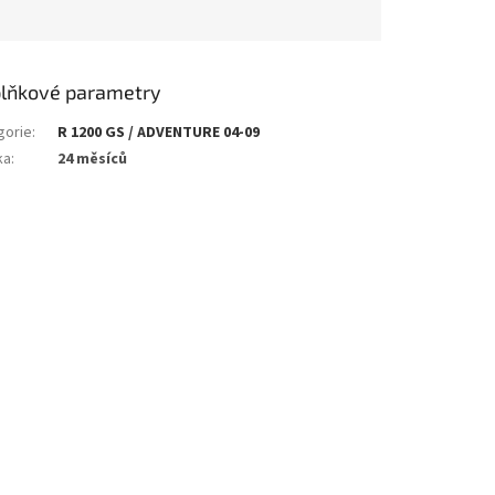
lňkové parametry
gorie
:
R 1200 GS / ADVENTURE 04-09
ka
:
24 měsíců