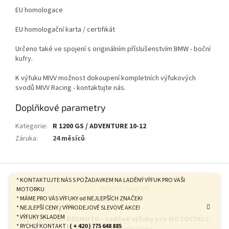
EU homologace
EU homologační karta / certifikát
Určeno také ve spojení s originálním příslušenstvím BMW - boční
kufry.
K výfuku MIVV možnost dokoupení kompletních výfukových
svodů MIVV Racing - kontaktujte nás.
Doplňkové parametry
Kategorie
:
R 1200 GS / ADVENTURE 10-12
Záruka
:
24 měsíců
Z
á
* KONTAKTUJTE NÁS S POŽADAVKEM NA LADĚNÝ VÝFUK PRO VAŠI
Vytvořil Shoptet
p
MOTORKU
* MÁME PRO VÁS VÝFUKY od NEJLEPŠÍCH ZNAČEK!
a
* NEJLEPŠÍ CENY / VÝPRODEJOVÉ SLEVOVÉ AKCE!
t
* VÝFUKY SKLADEM
Copyright 2026
REDMOTO - Laděné výfuky pro MOTOCYKLY
.
í
* RYCHLÝ KONTAKT :
( + 420 ) 775 648 885