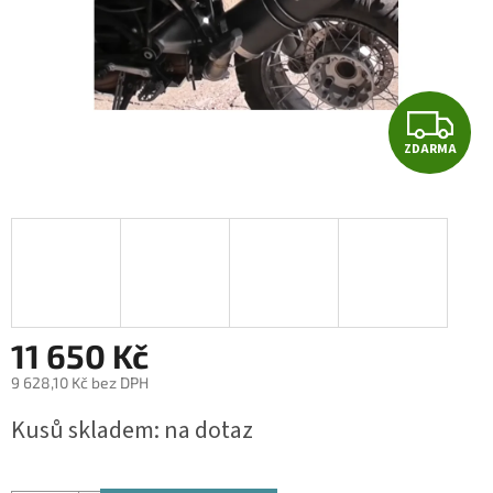
Z
ZDARMA
D
A
R
M
A
11 650 Kč
9 628,10 Kč bez DPH
Měrná
Kusů skladem: na dotaz
cena: