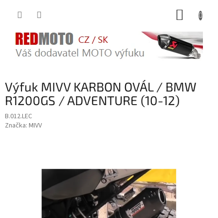
Přejít
NÁKUP
na
obsah
KOŠÍK
Výfuk MIVV KARBON OVÁL / BMW
R1200GS / ADVENTURE (10-12)
B.012.LEC
Značka:
MIVV