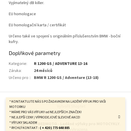
Vyjímatelný dB killer.
EU homologace
EU homologační karta / certifikát
Určeno také ve spojení s originálním příslušenstvím BMW - boční
kufry.
Doplňkové parametry
Kategorie
:
R 1200 GS / ADVENTURE 13-16
Záruka
:
24 měsíců
Určeno pro :
:
BMW R 1200 GS / Adventure (13-18)
Z
á
* KONTAKTUJTE NÁS S POŽADAVKEM NA LADĚNÝ VÝFUK PRO VAŠI
Vytvořil Shoptet
p
MOTORKU
* MÁME PRO VÁS VÝFUKY od NEJLEPŠÍCH ZNAČEK!
a
* NEJLEPŠÍ CENY / VÝPRODEJOVÉ SLEVOVÉ AKCE!
t
* VÝFUKY SKLADEM
Copyright 2026
REDMOTO - Laděné výfuky pro MOTOCYKLY
.
í
* RYCHLÝ KONTAKT :
( + 420 ) 775 648 885
Všechna práva vyhrazena.