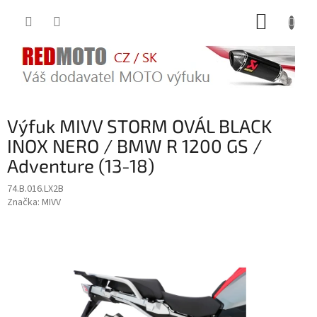
Přejít
NÁKUP
na
obsah
KOŠÍK
Výfuk MIVV STORM OVÁL BLACK
INOX NERO / BMW R 1200 GS /
Adventure (13-18)
74.B.016.LX2B
Značka:
MIVV