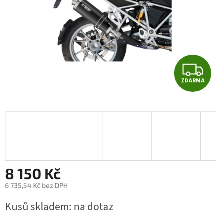
Z
ZDARMA
D
A
R
M
A
8 150 Kč
6 735,54 Kč bez DPH
Měrná
Kusů skladem: na dotaz
cena: