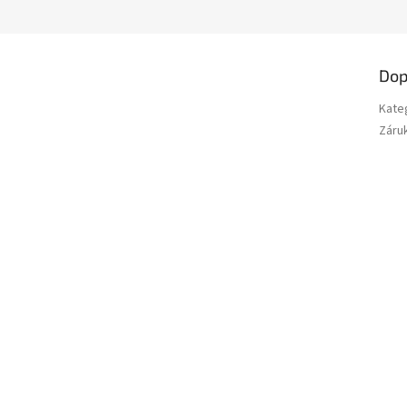
M
A
Dop
Kate
Záru