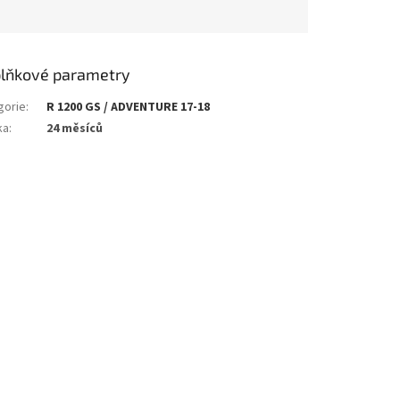
lňkové parametry
gorie
:
R 1200 GS / ADVENTURE 17-18
ka
:
24 měsíců