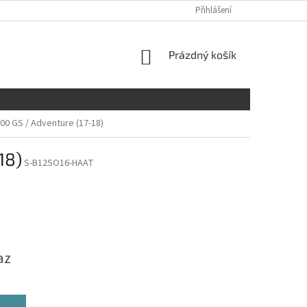
Přihlášení
NÁKUPNÍ
Prázdný košík
KOŠÍK
0 GS / Adventure (17-18)
18)
S-B12SO16-HAAT
az