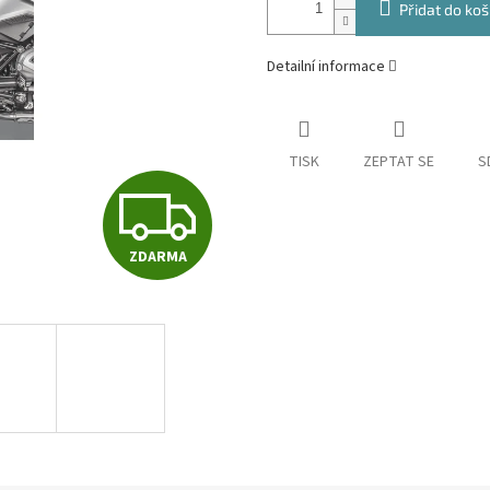
Přidat do koš
Detailní informace
TISK
ZEPTAT SE
S
Z
ZDARMA
D
A
R