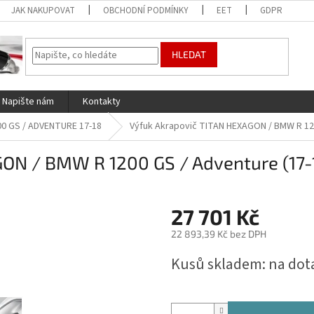
JAK NAKUPOVAT
OBCHODNÍ PODMÍNKY
EET
GDPR
HLEDAT
Napište nám
Kontakty
00 GS / ADVENTURE 17-18
Výfuk Akrapovič TITAN HEXAGON / BMW R 120
ON / BMW R 1200 GS / Adventure (17-
27 701 Kč
22 893,39 Kč bez DPH
Měrná
Kusů skladem: na dot
cena: