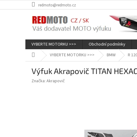
Přejít
redmoto@redmoto.cz
na
obsah
VYBERTE MOTORKU >>>
Obchodní podmínky
Domů
VYBERTE MOTORKU >>>
BMW
R 12
Výfuk Akrapovič TITAN HEXAG
Značka:
Akrapovič