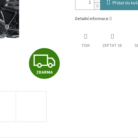
Přidat do koš
Detailní informace
TISK
ZEPTAT SE
S
Z
ZDARMA
D
A
R