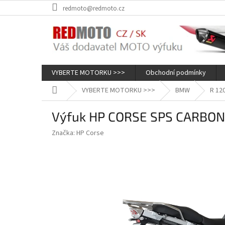
Přejít
redmoto@redmoto.cz
na
obsah
VYBERTE MOTORKU >>>
Obchodní podmínky
Domů
VYBERTE MOTORKU >>>
BMW
R 12
Výfuk HP CORSE SPS CARBON 
Značka:
HP Corse