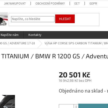
JAK NAKUPOVAT
OBCHODNÍ PODMÍNKY
EET
GDPR
HLEDAT
Napište nám
Kontakty
00 GS / ADVENTURE 17-18
Výfuk HP CORSE SPS CARBON TITANIUM / BMW
TITANIUM / BMW R 1200 GS / Adventur
20 501 Kč
16 942,98 Kč bez DPH
Měrná
Objednáno na sklad - 
cena: