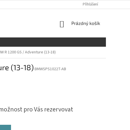
Přihlášení
NÁKUPNÍ
Prázdný košík
KOŠÍK
 R 1200 GS / Adventure (13-18)
e (13-18)
BMWSPS1022T-AB
možnost pro Vás rezervovat