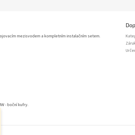
M
A
Dop
ojovacím mezisvodem a kompletním instalačním setem.
Kate
Záru
Určen
W - boční kufry.