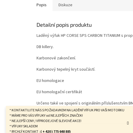
Popis
Diskuze
Detailní popis produktu
Laděný výfuk HP CORSE SPS CARBON TITANIUM s prop
DB killery.
Karbonové zakončení.
Karbonový tepelný kryt součástí.
EU homologace
EU homologační certifikát
Určeno také ve spojení s originálním příslušenstvím BM
* KONTAKTUJTE NÁS S POŽADAVKEM NA LADĚNÝ VÝFUK PRO VAŠI MOTORKU
* MÁME PRO VÁS VÝFUKY od NEJLEPŠÍCH ZNAČEK!
* NEJLEPŠÍ CENY / VÝPRODEJOVÉ SLEVOVÉ AKCE!
Z
* VÝFUKY SKLADEM
á
* RYCHLÝ KONTAKT :
( + 420 ) 775 648 885