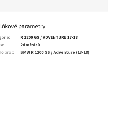
lňkové parametry
gorie
:
R 1200 GS / ADVENTURE 17-18
ka
:
24 měsíců
o pro :
:
BMW R 1200 GS / Adventure (13-18)