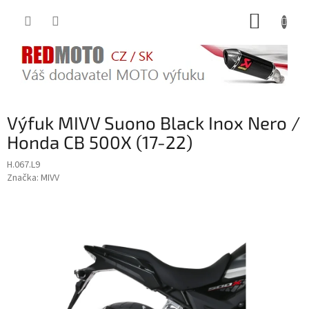
Přejít
NÁKUP
na
obsah
KOŠÍK
Výfuk MIVV Suono Black Inox Nero /
Honda CB 500X (17-22)
H.067.L9
Značka:
MIVV