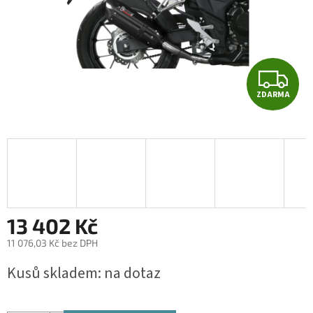
Z
ZDARMA
D
A
R
M
A
13 402 Kč
11 076,03 Kč bez DPH
Měrná
Kusů skladem: na dotaz
cena: