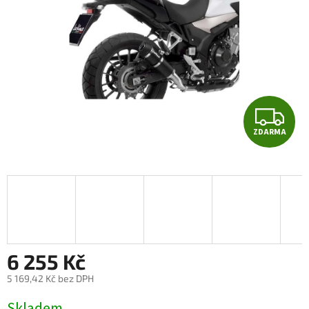
Z
ZDARMA
D
A
R
M
A
6 255 Kč
5 169,42 Kč bez DPH
Měrná
Skladem