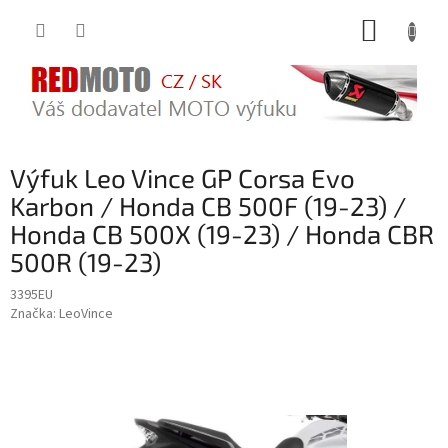
Přejít
NÁKUP
na
obsah
KOŠÍK
Výfuk Leo Vince GP Corsa Evo
Karbon / Honda CB 500F (19-23) /
Honda CB 500X (19-23) / Honda CBR
500R (19-23)
3395EU
Značka:
LeoVince