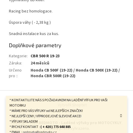
Vyjímatelný dB killer.
Racing bez homologace.
Úspora váhy ( - 2,38 kg )
Snadná instalace kus za kus.
Doplňkové parametry
Kategorie
:
CBR 500 R 19-23
Záruka
:
24 měsíců
Určeno
Honda CB 500F (19-22) / Honda CB 500X (19-22) /
pro :
:
Honda CBR 500R (19-22)
Z
á
* KONTAKTUJTE NÁS S POŽADAVKEM NA LADĚNÝ VÝFUK PRO VAŠI
Vytvořil Shoptet
p
MOTORKU
* MÁME PRO VÁS VÝFUKY od NEJLEPŠÍCH ZNAČEK!
a
* NEJLEPŠÍ CENY / VÝPRODEJOVÉ SLEVOVÉ AKCE!
t
* VÝFUKY SKLADEM
Copyright 2026
REDMOTO - Laděné výfuky pro MOTOCYKLY
.
í
* RYCHLÝ KONTAKT :
( + 420 ) 775 648 885
Všechna práva vyhrazena.
* EMAIL :
redmoto@redmoto.cz