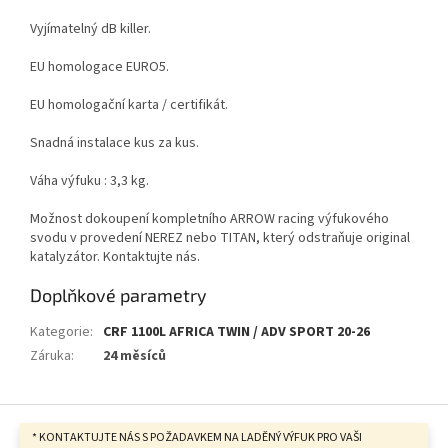
Vyjímatelný dB killer.
EU homologace EURO5.
EU homologační karta / certifikát.
Snadná instalace kus za kus.
Váha výfuku : 3,3 kg.
Možnost dokoupení kompletního ARROW racing výfukového
svodu v provedení NEREZ nebo TITAN, který odstraňuje original
katalyzátor. Kontaktujte nás.
Doplňkové parametry
Kategorie
:
CRF 1100L AFRICA TWIN / ADV SPORT 20-26
Záruka
:
24 měsíců
Z
á
* KONTAKTUJTE NÁS S POŽADAVKEM NA LADĚNÝ VÝFUK PRO VAŠI