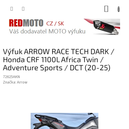
Přejít
NÁKUP
na
obsah
KOŠÍK
Výfuk ARROW RACE TECH DARK /
Honda CRF 1100L Africa Twin /
Adventure Sports / DCT (20-25)
72625AKN
Značka:
Arrow