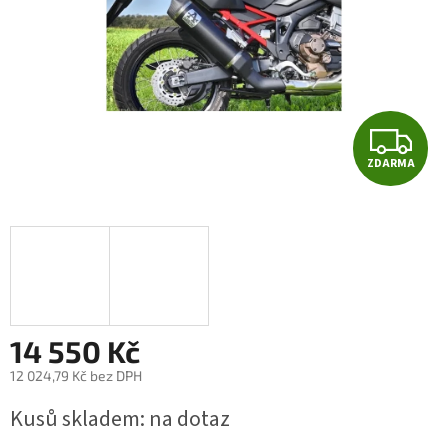
Z
ZDARMA
D
A
R
M
A
14 550 Kč
12 024,79 Kč bez DPH
Měrná
Kusů skladem: na dotaz
cena: