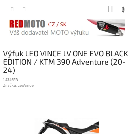
Přejít
NÁKUP
na
obsah
KOŠÍK
Výfuk LEO VINCE LV ONE EVO BLACK
EDITION / KTM 390 Adventure (20-
24)
14346EB
Značka:
LeoVince