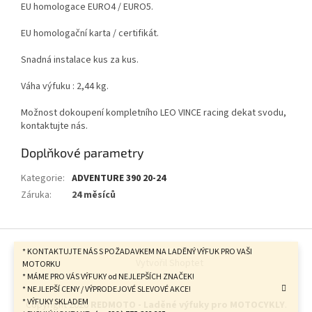
EU homologace EURO4 / EURO5.
EU homologační karta / certifikát.
Snadná instalace kus za kus.
Váha výfuku : 2,44 kg.
Možnost dokoupení kompletního LEO VINCE racing dekat svodu,
kontaktujte nás.
Doplňkové parametry
Kategorie
:
ADVENTURE 390 20-24
Záruka
:
24 měsíců
Z
á
* KONTAKTUJTE NÁS S POŽADAVKEM NA LADĚNÝ VÝFUK PRO VAŠI
Vytvořil Shoptet
p
MOTORKU
* MÁME PRO VÁS VÝFUKY od NEJLEPŠÍCH ZNAČEK!
a
* NEJLEPŠÍ CENY / VÝPRODEJOVÉ SLEVOVÉ AKCE!
t
* VÝFUKY SKLADEM
Copyright 2026
REDMOTO - Laděné výfuky pro MOTOCYKLY
.