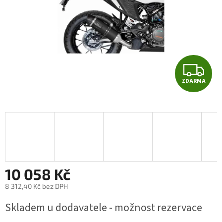
Z
ZDARMA
D
A
R
M
A
10 058 Kč
8 312,40 Kč bez DPH
Měrná
Skladem u dodavatele - možnost rezervace
cena: