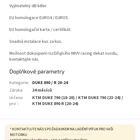
Vyjímatelný dB killer.
EU homologace EURO4 / EURO5.
EU homologační karta / certifikát.
Snadná instalace kus za kus.
Možnost dokoupení rozšiřujícího MIVV racing dekat svodu,
kontaktujte nás.
Doplňkové parametry
Kategorie
:
DUKE 890 / R 20-24
Záruka
:
24 měsíců
Určeno
KTM DUKE 790 (18-20) / KTM DUKE 790 (23-24) /
pro :
:
KTM DUKE 890 R (20-24)
Z
á
* KONTAKTUJTE NÁS S POŽADAVKEM NA LADĚNÝ VÝFUK PRO VAŠI
Vytvořil Shoptet
p
MOTORKU