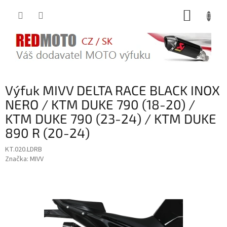
Přejít
NÁKUP
na
obsah
KOŠÍK
Výfuk MIVV DELTA RACE BLACK INOX
NERO / KTM DUKE 790 (18-20) /
KTM DUKE 790 (23-24) / KTM DUKE
890 R (20-24)
KT.020.LDRB
Značka:
MIVV