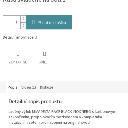
cena:
Přidat do košíku
Detailní informace
ZEPTAT SE
SDÍLET
Popis
Videa (1)
Diskuze
Detailní popis produktu
Laděný výfuk MIVV DELTA RACE BLACK INOX NERO s karbonovým
zakončením, propojovacím mezisvodem a kompletním
instalačním setem pro napojení na original svod.