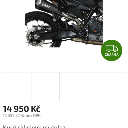
Z
ZDARMA
D
A
R
M
A
14 950 Kč
12 355,37 Kč bez DPH
Měrná
Kusů skladem: na dotaz