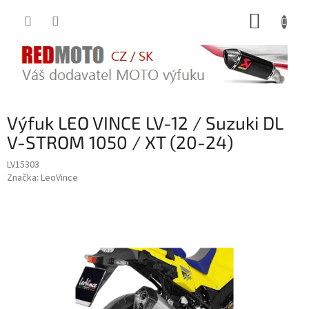
Přejít
NÁKUP
na
obsah
KOŠÍK
Výfuk LEO VINCE LV-12 / Suzuki DL
V-STROM 1050 / XT (20-24)
LV15303
Značka:
LeoVince