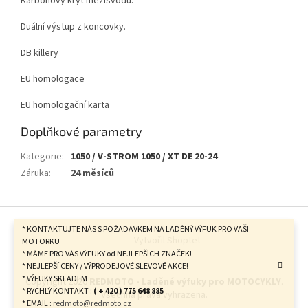
Karbonový kryt mezisvodu.
Duální výstup z koncovky.
DB killery
EU homologace
EU homologační karta
Doplňkové parametry
Kategorie
:
1050 / V-STROM 1050 / XT DE 20-24
Záruka
:
24 měsíců
Z
á
* KONTAKTUJTE NÁS S POŽADAVKEM NA LADĚNÝ VÝFUK PRO VAŠI
Vytvořil Shoptet
p
MOTORKU
* MÁME PRO VÁS VÝFUKY od NEJLEPŠÍCH ZNAČEK!
a
* NEJLEPŠÍ CENY / VÝPRODEJOVÉ SLEVOVÉ AKCE!
t
* VÝFUKY SKLADEM
Copyright 2026
REDMOTO - Laděné výfuky pro MOTOCYKLY
.
í
* RYCHLÝ KONTAKT :
( + 420 ) 775 648 885
Všechna práva vyhrazena.
* EMAIL :
redmoto@redmoto.cz