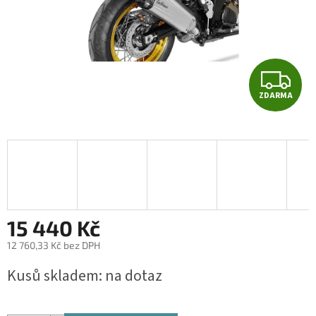
Z
ZDARMA
D
A
R
M
A
15 440 Kč
12 760,33 Kč bez DPH
Měrná
Kusů skladem: na dotaz
cena: