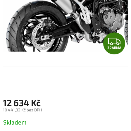
Z
ZDARMA
D
A
R
M
A
12 634 Kč
10 441,32 Kč bez DPH
Měrná
Skladem
cena: