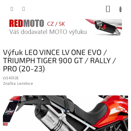
Přejít
NÁKUP
na
obsah
KOŠÍK
Výfuk LEO VINCE LV ONE EVO /
TRIUMPH TIGER 900 GT / RALLY /
PRO (20-23)
LV14352E
Značka:
LeoVince