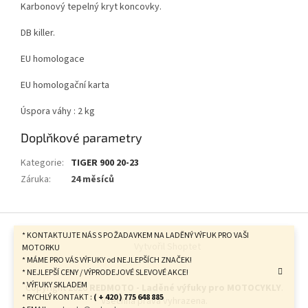
Karbonový tepelný kryt koncovky.
DB killer.
EU homologace
EU homologační karta
Úspora váhy : 2 kg
Doplňkové parametry
Kategorie
:
TIGER 900 20-23
Záruka
:
24 měsíců
Z
á
* KONTAKTUJTE NÁS S POŽADAVKEM NA LADĚNÝ VÝFUK PRO VAŠI
Vytvořil Shoptet
p
MOTORKU
* MÁME PRO VÁS VÝFUKY od NEJLEPŠÍCH ZNAČEK!
a
* NEJLEPŠÍ CENY / VÝPRODEJOVÉ SLEVOVÉ AKCE!
t
* VÝFUKY SKLADEM
Copyright 2026
REDMOTO - Laděné výfuky pro MOTOCYKLY
.
í
* RYCHLÝ KONTAKT :
( + 420 ) 775 648 885
Všechna práva vyhrazena.