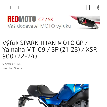
Přejít
NÁKUP
na
obsah
KOŠÍK
Výfuk SPARK TITAN MOTO GP /
Yamaha MT-09 / SP (21-23) / XSR
900 (22-24)
GYA8887TOM
Značka:
Spark