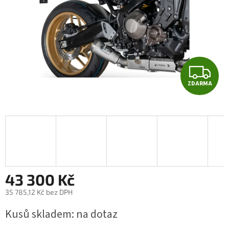
Z
ZDARMA
D
A
R
M
A
43 300 Kč
35 785,12 Kč bez DPH
Měrná
Kusů skladem: na dotaz
cena: