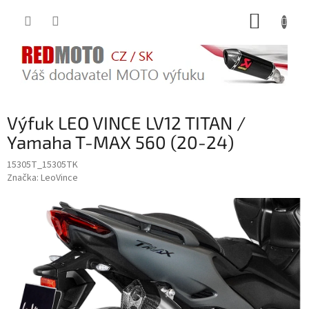
Přejít
NÁKUP
na
obsah
KOŠÍK
Výfuk LEO VINCE LV12 TITAN /
Yamaha T-MAX 560 (20-24)
15305T_15305TK
Značka:
LeoVince