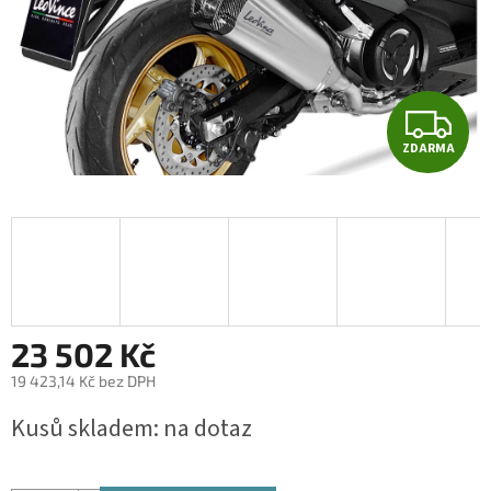
Z
ZDARMA
D
A
R
M
A
23 502 Kč
19 423,14 Kč bez DPH
Měrná
Kusů skladem: na dotaz
cena: