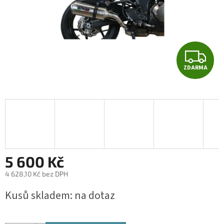
Z
ZDARMA
D
A
R
M
A
5 600 Kč
4 628,10 Kč bez DPH
Měrná
Kusů skladem: na dotaz
cena: