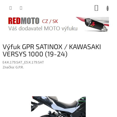
Přejít
NÁKUP
na
obsah
KOŠÍK
Výfuk GPR SATINOX / KAWASAKI
VERSYS 1000 (19-24)
E4.K.179.SAT_E5.K.179.SAT
Značka:
G.P.R.