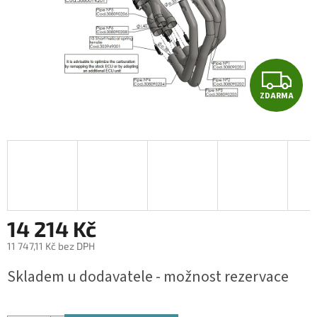
Z
ZDARMA
D
A
R
M
A
14 214 Kč
11 747,11 Kč bez DPH
Měrná
Skladem u dodavatele - možnost rezervace
cena: