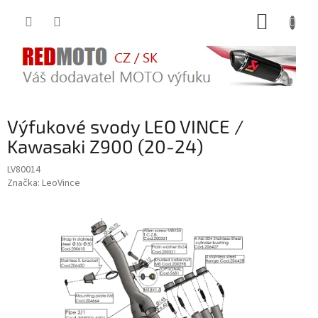
Přejít
NÁKUP
na
obsah
KOŠÍK
Výfukové svody LEO VINCE /
Kawasaki Z900 (20-24)
LV80014
Značka:
LeoVince