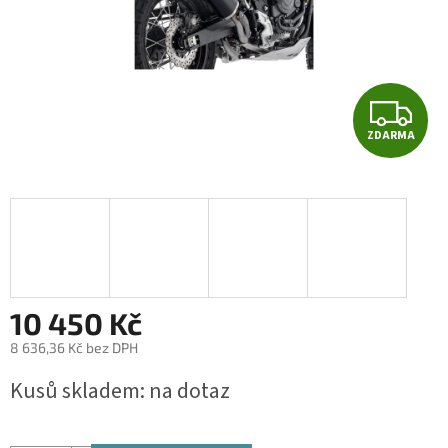
Z
ZDARMA
D
A
R
M
A
10 450 Kč
8 636,36 Kč bez DPH
Měrná
Kusů skladem: na dotaz
cena: