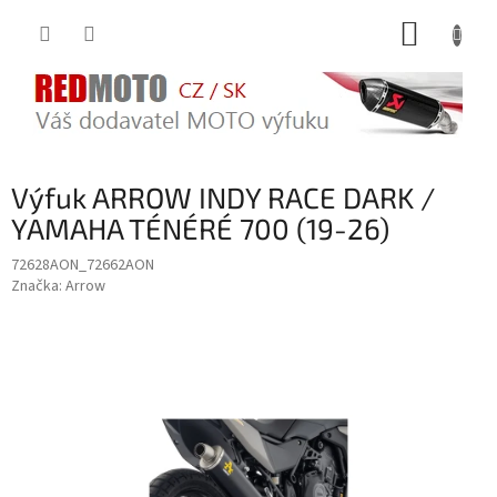
Přejít
NÁKUP
na
obsah
KOŠÍK
Výfuk ARROW INDY RACE DARK /
YAMAHA TÉNÉRÉ 700 (19-26)
72628AON_72662AON
Značka:
Arrow