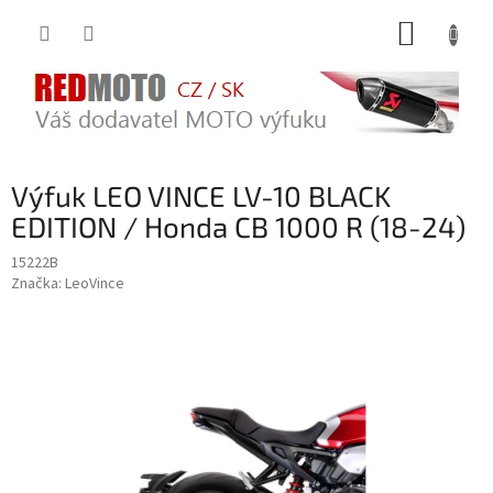
Přejít
NÁKUP
na
obsah
KOŠÍK
Výfuk LEO VINCE LV-10 BLACK
EDITION / Honda CB 1000 R (18-24)
15222B
Značka:
LeoVince