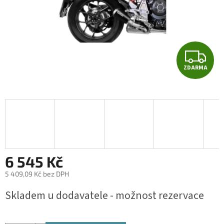
Z
ZDARMA
D
A
R
M
A
6 545 Kč
5 409,09 Kč bez DPH
Měrná
Skladem u dodavatele - možnost rezervace
cena: