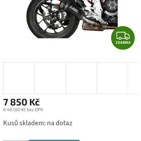
Z
ZDARMA
D
A
R
M
A
7 850 Kč
6 487,60 Kč bez DPH
Měrná
Kusů skladem: na dotaz
cena: