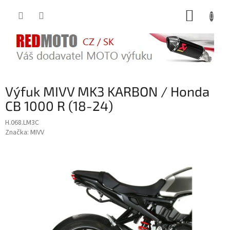
Přejít
NÁKUP
na
obsah
KOŠÍK
Výfuk MIVV MK3 KARBON / Honda
CB 1000 R (18-24)
H.068.LM3C
Značka:
MIVV