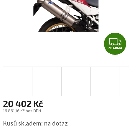
Z
ZDARMA
D
A
R
M
A
20 402 Kč
16 861,16 Kč bez DPH
Měrná
Kusů skladem: na dotaz
cena: