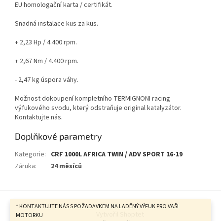
EU homologační karta / certifikát.
Snadná instalace kus za kus.
+ 2,23 Hp / 4.400 rpm.
+ 2,67 Nm / 4.400 rpm.
- 2,47 kg úspora váhy.
Možnost dokoupení kompletního TERMIGNONI racing
výfukového svodu, který odstraňuje original katalyzátor.
Kontaktujte nás.
Doplňkové parametry
Kategorie
:
CRF 1000L AFRICA TWIN / ADV SPORT 16-19
Záruka
:
24 měsíců
Z
á
* KONTAKTUJTE NÁS S POŽADAVKEM NA LADĚNÝ VÝFUK PRO VAŠI
Vytvořil Shoptet
p
MOTORKU