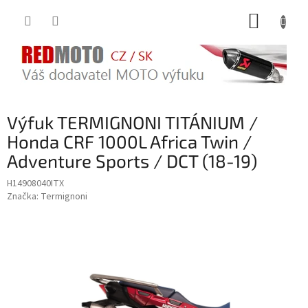
Přejít
NÁKUP
na
obsah
KOŠÍK
Výfuk TERMIGNONI TITÁNIUM /
Honda CRF 1000L Africa Twin /
Adventure Sports / DCT (18-19)
H14908040ITX
Značka:
Termignoni