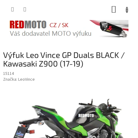
Přejít
NÁKUP
na
obsah
KOŠÍK
Výfuk Leo Vince GP Duals BLACK /
Kawasaki Z900 (17-19)
15114
Značka:
LeoVince