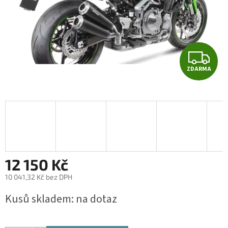
Z
ZDARMA
D
A
R
M
A
12 150 Kč
10 041,32 Kč bez DPH
Měrná
Kusů skladem: na dotaz
cena: