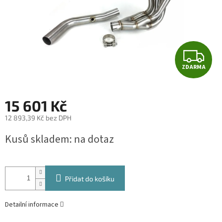
Z
ZDARMA
D
A
15 601 Kč
R
12 893,39 Kč bez DPH
Měrná
M
Kusů skladem: na dotaz
cena:
A
Přidat do košíku
Detailní informace