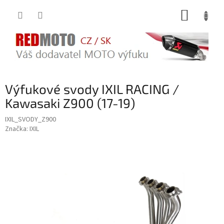
Přejít
NÁKUP
na
obsah
KOŠÍK
Výfukové svody IXIL RACING /
Kawasaki Z900 (17-19)
IXIL_SVODY_Z900
Značka:
IXIL