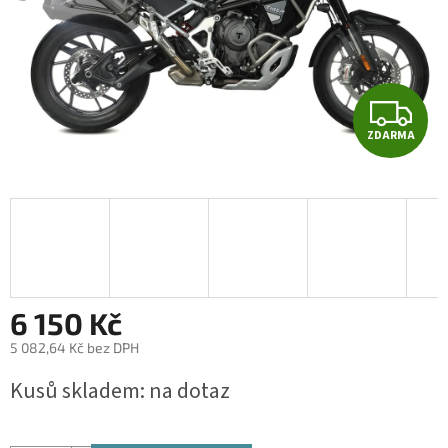
Z
ZDARMA
D
A
R
M
A
6 150 Kč
5 082,64 Kč bez DPH
Měrná
Kusů skladem: na dotaz
cena: