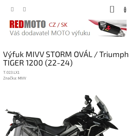
Přejít
NÁKUP
na
obsah
KOŠÍK
Výfuk MIVV STORM OVÁL / Triumph
TIGER 1200 (22-24)
T.023.LX1
Značka:
MIVV