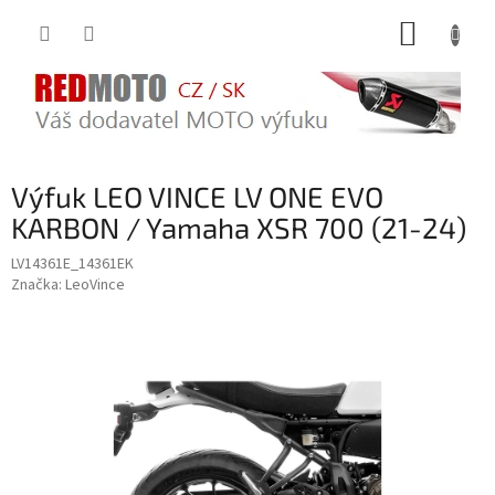
Přejít
NÁKUP
na
obsah
KOŠÍK
Výfuk LEO VINCE LV ONE EVO
KARBON / Yamaha XSR 700 (21-24)
LV14361E_14361EK
Značka:
LeoVince