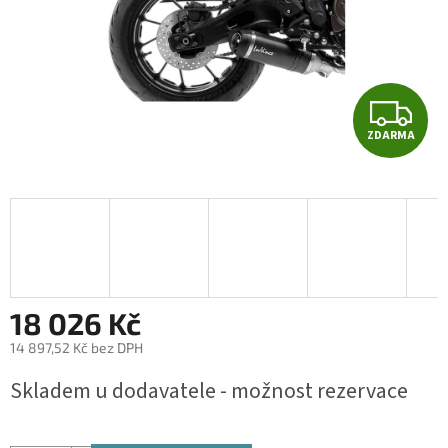
Z
ZDARMA
D
A
R
M
A
18 026 Kč
14 897,52 Kč bez DPH
Měrná
Skladem u dodavatele - možnost rezervace
cena: