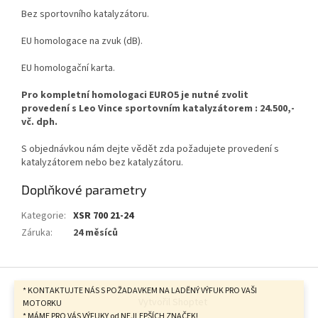
Bez sportovního katalyzátoru.
EU homologace na zvuk (dB).
EU homologační karta.
Pro kompletní homologaci EURO5 je nutné zvolit
provedení s Leo Vince sportovním katalyzátorem :
24.500,-
vč. dph.
S objednávkou nám dejte vědět zda požadujete provedení s
katalyzátorem nebo bez katalyzátoru.
Doplňkové parametry
Kategorie
:
XSR 700 21-24
Záruka
:
24 měsíců
Z
á
* KONTAKTUJTE NÁS S POŽADAVKEM NA LADĚNÝ VÝFUK PRO VAŠI
Vytvořil Shoptet
p
MOTORKU
* MÁME PRO VÁS VÝFUKY od NEJLEPŠÍCH ZNAČEK!