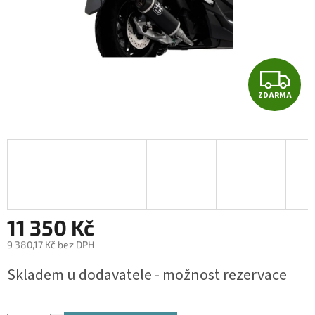
Z
ZDARMA
D
A
R
M
A
11 350 Kč
9 380,17 Kč bez DPH
Měrná
Skladem u dodavatele - možnost rezervace
cena: