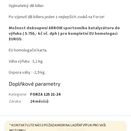
Vyjímatelný dB killer.
Po výjmutí dB killeru jeden z nejlepších zvuků na Forze!
Možnost dokoupení ARROW sportovního katalyzátoru do
výfuku ( 5.750,- kč vč. dph ) pro kompletní EU homologaci
EURO5.
EU homologační karta.
Váha výfuku : 3,2 kg.
Úspora váhy : -2,9 kg.
Doplňkové parametry
Kategorie
:
FORZA 125 21-24
Záruka
:
24 měsíců
Z
á
* KONTAKTUJTE NÁS S POŽADAVKEM NA LADĚNÝ VÝFUK PRO VAŠI
Vytvořil Shoptet
MOTORKU