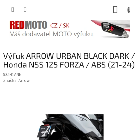
Přejít
NÁKUP
na
obsah
KOŠÍK
Výfuk ARROW URBAN BLACK DARK /
Honda NSS 125 FORZA / ABS (21-24)
53541ANN
Značka:
Arrow