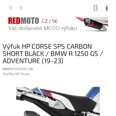
Přejít
NÁKUP
na
obsah
KOŠÍK
Výfuk HP CORSE SPS CARBON
SHORT BLACK / BMW R 1250 GS /
ADVENTURE (19-23)
BMWSPSS1025C-AB
Značka:
HP Corse