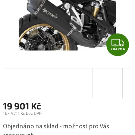
Z
ZDARMA
D
A
R
M
A
19 901 Kč
16 447,11 Kč bez DPH
Měrná
Objednáno na sklad - možnost pro Vás
cena: