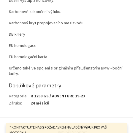
Duální výstup z koncovky.
Karbonové zakončení výfuku.
Karbonový kryt propojovacího mezisvodu.
DB killery
EU homologace
EU homologační karta
Určeno také ve spojení s originálním příslušenstvím BMW - boční
kufry.
Doplňkové parametry
Kategorie
:
R 1250 GS / ADVENTURE 19-23
Záruka
:
24 měsíců
Z
á
* KONTAKTUJTE NÁS S POŽADAVKEM NA LADĚNÝ VÝFUK PRO VAŠI
Vytvořil Shoptet
MOTORKU