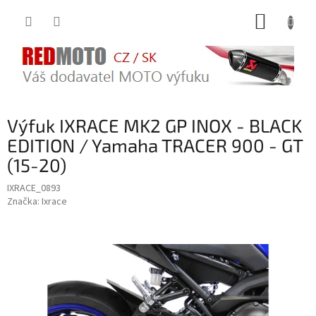
Přejít
NÁKUP
na
obsah
KOŠÍK
Výfuk IXRACE MK2 GP INOX - BLACK
EDITION / Yamaha TRACER 900 - GT
(15-20)
IXRACE_0893
Značka:
Ixrace