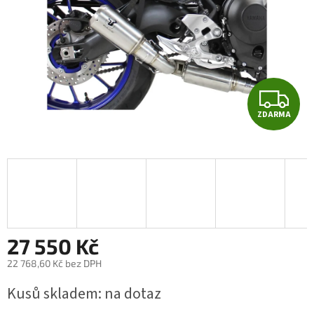
Z
ZDARMA
D
A
R
M
A
27 550 Kč
22 768,60 Kč bez DPH
Měrná
Kusů skladem: na dotaz
cena: