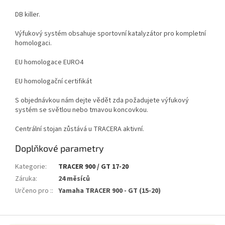
DB killer.
Výfukový systém obsahuje sportovní katalyzátor pro kompletní
homologaci.
EU homologace EURO4
EU homologační certifikát
S objednávkou nám dejte vědět zda požadujete výfukový
systém se světlou nebo tmavou koncovkou.
Centrální stojan zůstává u TRACERA aktivní.
Doplňkové parametry
Kategorie
:
TRACER 900 / GT 17-20
Záruka
:
24 měsíců
Určeno pro :
:
Yamaha TRACER 900 - GT (15-20)
Z