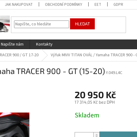
JAK NAKUPOVAT
OBCHODNÍ PODMÍNKY
EET
GDPR
HLEDAT
Napište nám
Kontakty
RACER 900 / GT 17-20
Výfuk MIVV TITAN OVÁL / Yamaha TRACER 900 - G
aha TRACER 900 - GT (15-20)
Y.049.L4C
20 950 Kč
17 314,05 Kč bez DPH
Měrná
Skladem
cena: