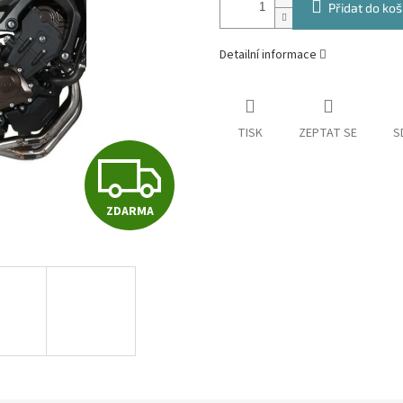
Přidat do koš
Detailní informace
TISK
ZEPTAT SE
S
Z
ZDARMA
D
A
R