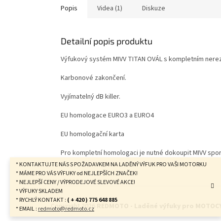
Popis
Videa (1)
Diskuze
Detailní popis produktu
Výfukový systém MIVV TITAN OVÁL s kompletním ner
Karbonové zakončení.
Vyjímatelný dB killer.
EU homologace EURO3 a EURO4
EU homologační karta
Pro kompletní homologaci je nutné dokoupit MIVV sport
* KONTAKTUJTE NÁS S POŽADAVKEM NA LADĚNÝ VÝFUK PRO VAŠI MOTORKU
* MÁME PRO VÁS VÝFUKY od NEJLEPŠÍCH ZNAČEK!
* NEJLEPŠÍ CENY / VÝPRODEJOVÉ SLEVOVÉ AKCE!
Z
* VÝFUKY SKLADEM
á
* RYCHLÝ KONTAKT :
( + 420 ) 775 648 885
Copyright 2026
REDMOTO - Laděné výfuky pro MOTOC
* EMAIL :
redmoto@redmoto.cz
p