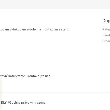
M
A
Dop
ezovým výfukovým svodem a montážním setem.
Kate
Záru
Určen
ovní katalyzátor - kontaktujte nás.
YKLY
. Všechna práva vyhrazena.