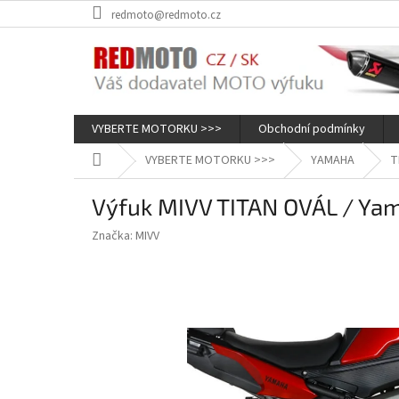
Přejít
redmoto@redmoto.cz
na
obsah
VYBERTE MOTORKU >>>
Obchodní podmínky
Domů
VYBERTE MOTORKU >>>
YAMAHA
T
Výfuk MIVV TITAN OVÁL / Yam
Značka:
MIVV