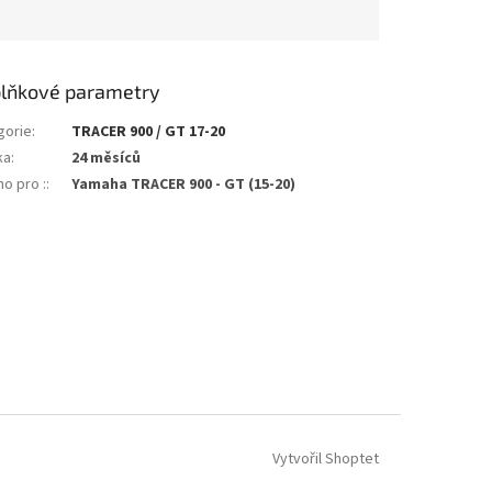
lňkové parametry
gorie
:
TRACER 900 / GT 17-20
ka
:
24 měsíců
o pro :
:
Yamaha TRACER 900 - GT (15-20)
Vytvořil Shoptet