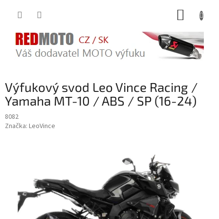
Přejít
NÁKUP
na
obsah
KOŠÍK
Výfukový svod Leo Vince Racing /
Yamaha MT-10 / ABS / SP (16-24)
8082
Značka:
LeoVince