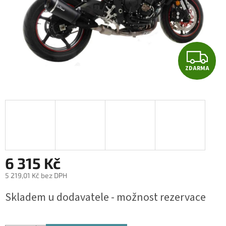
Z
ZDARMA
D
A
R
M
A
6 315 Kč
5 219,01 Kč bez DPH
Měrná
Skladem u dodavatele - možnost rezervace
cena: