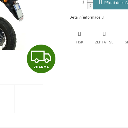
Přidat do koš
Detailní informace
TISK
ZEPTAT SE
S
Z
ZDARMA
D
A
R