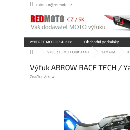
Přejít
redmoto@redmoto.cz
na
obsah
VYBERTE MOTORKU >>>
Obchodní podmínky
Domů
VYBERTE MOTORKU >>>
YAMAHA
X
Výfuk ARROW RACE TECH / Ya
Značka:
Arrow