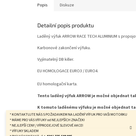
Popis
Diskuze
Detailní popis produktu
Laděný výfuk ARROW RACE TECH ALUMINIUM s propojo
Karbonové zakončení výfuku.
Vyjímatelný DB killer.
EU HOMOLOGACE EURO3 / EURO4.
EU homologační karta.
Tento laděný výfuk ARROW je možné objednat také
K tomuto laděnému výfuku je možné objednat tak
* KONTAKTUJTE NÁS S POŽADAVKEM NA LADĚNÝ VÝFUK PRO VAŠI MOTORKU
* MÁME PRO VÁS VÝFUKY od NEJLEPŠÍCH ZNAČEK!
* NEJLEPŠÍ CENY / VÝPRODEJOVÉ SLEVOVÉ AKCE!
Z
* VÝFUKY SKLADEM