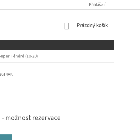
Přihlášení
NÁKUPNÍ
Prázdný košík
KOŠÍK
uper Ténéré (10-20)
2614AK
 - možnost rezervace