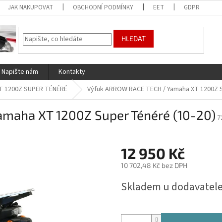
JAK NAKUPOVAT
OBCHODNÍ PODMÍNKY
EET
GDPR
HLEDAT
Napište nám
Kontakty
T 1200Z SUPER TÉNÉRÉ
Výfuk ARROW RACE TECH / Yamaha XT 1200Z S
maha XT 1200Z Super Ténéré (10-20)
7
12 950 Kč
10 702,48 Kč bez DPH
Měrná
Skladem u dodavatele
cena: