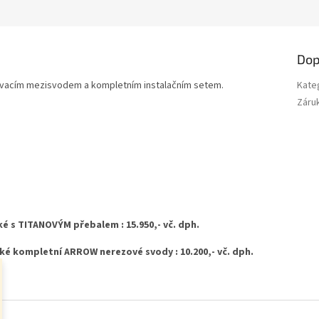
M
A
Dop
vacím mezisvodem a kompletním instalačním setem.
Kate
Záru
 s TITANOVÝM přebalem : 15.950,- vč. dph.
é kompletní ARROW nerezové svody : 10.200,- vč. dph.