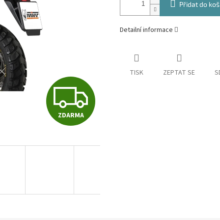
Přidat do koš
Detailní informace
TISK
ZEPTAT SE
S
Z
ZDARMA
D
A
R