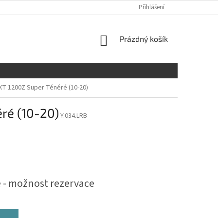
Přihlášení
NÁKUPNÍ
Prázdný košík
KOŠÍK
XT 1200Z Super Ténéré (10-20)
ré (10-20)
Y.034.LRB
 - možnost rezervace