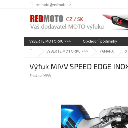
Přejít
redmoto@redmoto.cz
na
obsah
VYBERTE MOTORKU >>>
Obchodní podmínky
Domů
VYBERTE MOTORKU >>>
YAMAHA
X
Výfuk MIVV SPEED EDGE INOX
Značka:
MIVV