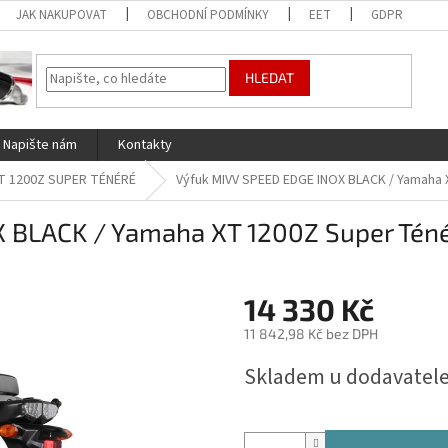
JAK NAKUPOVAT
OBCHODNÍ PODMÍNKY
EET
GDPR
HLEDAT
Napište nám
Kontakty
T 1200Z SUPER TÉNÉRÉ
Výfuk MIVV SPEED EDGE INOX BLACK / Yamaha 
 BLACK / Yamaha XT 1200Z Super Téné
14 330 Kč
11 842,98 Kč bez DPH
Měrná
Skladem u dodavatele
cena: